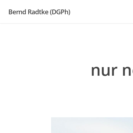
Skip
Bernd Radtke (DGPh)
to
main
content
nur n