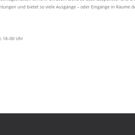
ichtungen und bietet so viele Ausgänge – oder Eingänge in Räume d
9, 18–00 Uhr