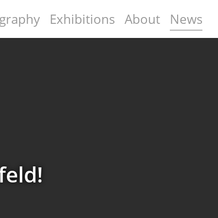
graphy
Exhibitions
About
News
feld!