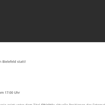
 Bielefeld statt!
um 17:00 Uhr
erie zeigt unter dem Titel
Objektiv
aktuelle Positionen der Fotograf