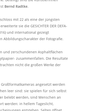
ist
Bernd Radtke
.
chloss mit 22 als eine der jüngsten
 erweiterte sie die GESICHTER DER DEFA-
16) und international gezeigt
n Abbildungscharakter der Fotografie.
nen und zerschundenen Asphaltflächen
rytpapier- zusammenfallen. Die Resultate
Betrachten nicht die großen Werke der
an Großformatkameras angesetzt werden
 leer sind: sie spielen für sich selbst
der belebt werden, sind Menschen an
hrt werden: in hellem Tageslicht,
rscheinungen entstehen. Selten öffnet