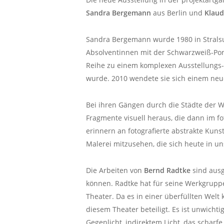
Sandra Bergemann
aus Berlin und
Klaud
Sandra Bergemann wurde 1980 in Stralsun
Absolventinnen mit der Schwarzweiß-Por
Reihe zu einem komplexen Ausstellungs- 
wurde. 2010 wendete sie sich einem neu
Bei ihren Gängen durch die Städte der W
Fragmente visuell heraus, die dann im f
erinnern an fotografierte abstrakte Kuns
Malerei mitzusehen, die sich heute in u
Die Arbeiten von
Bernd Radtke
sind ausg
können. Radtke hat für seine Werkgruppe 
Theater. Da es in einer überfüllten We
diesem Theater beteiligt. Es ist unwichti
Gegenlicht, indirektem Licht, das scharf