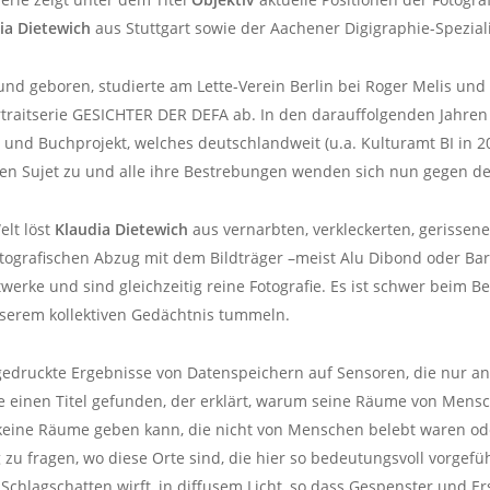
ia Dietewich
aus Stuttgart sowie der Aachener Digigraphie-Spezial
d geboren, studierte am Lette-Verein Berlin bei Roger Melis und s
traitserie GESICHTER DER DEFA ab. In den darauffolgenden Jahren
und Buchprojekt, welches deutschlandweit (u.a. Kulturamt BI in 20
en Sujet zu und alle ihre Bestrebungen wenden sich nun gegen de
elt löst
Klaudia Dietewich
aus vernarbten, verkleckerten, gerisse
otografischen Abzug mit dem Bildträger –meist Alu Dibond oder Ba
twerke und sind gleichzeitig reine Fotografie. Es ist schwer beim 
nserem kollektiven Gedächtnis tummeln.
edruckte Ergebnisse von Datenspeichern auf Sensoren, die nur 
einen Titel gefunden, der erklärt, warum seine Räume von Menschen
lt keine Räume geben kann, die nicht von Menschen belebt waren o
g zu fragen, wo diese Orte sind, die hier so bedeutungsvoll vorgefü
e Schlagschatten wirft, in diffusem Licht, so dass Gespenster und E